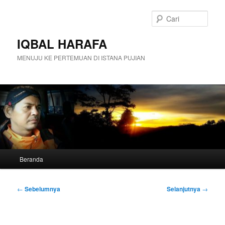
Langsung
ke
Cari
konten
utama
IQBAL HARAFA
MENUJU KE PERTEMUAN DI ISTANA PUJIAN
Menu
Beranda
utama
Navigasi
←
Sebelumnya
Selanjutnya
→
Tulisan