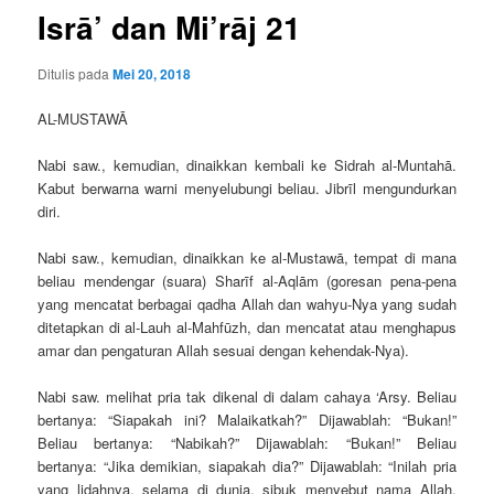
Isrā’ dan Mi’rāj 21
Ditulis pada
Mei 20, 2018
AL-MUSTAWĀ
Nabi saw., kemudian, dinaikkan kembali ke Sidrah al-Muntahā.
Kabut berwarna warni menyelubungi beliau. Jibrīl mengundurkan
diri.
Nabi saw., kemudian, dinaikkan ke al-Mustawā, tempat di mana
beliau mendengar (suara) Sharīf al-Aqlām (goresan pena-pena
yang mencatat berbagai qadha Allah dan wahyu-Nya yang sudah
ditetapkan di al-Lauh al-Mahfūzh, dan mencatat atau menghapus
amar dan pengaturan Allah sesuai dengan kehendak-Nya).
Nabi saw. melihat pria tak dikenal di dalam cahaya ‘Arsy. Beliau
bertanya: “Siapakah ini? Malaikatkah?” Dijawablah: “Bukan!”
Beliau bertanya: “Nabikah?” Dijawablah: “Bukan!” Beliau
bertanya: “Jika demikian, siapakah dia?” Dijawablah: “Inilah pria
yang lidahnya, selama di dunia, sibuk menyebut nama Allah,