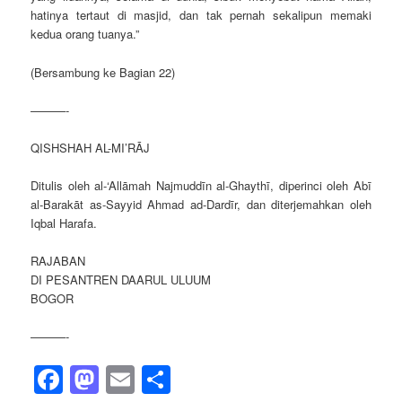
hatinya tertaut di masjid, dan tak pernah sekalipun memaki
kedua orang tuanya.”
(Bersambung ke Bagian 22)
———-
QISHSHAH AL-MI’RĀJ
Ditulis oleh al-‘Allāmah Najmuddīn al-Ghaythī, diperinci oleh Abī
al-Barakāt as-Sayyid Ahmad ad-Dardīr, dan diterjemahkan oleh
Iqbal Harafa.
RAJABAN
DI PESANTREN DAARUL ULUUM
BOGOR
———-
Facebook
Mastodon
Email
Share