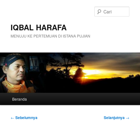
Langsung
ke
Cari
konten
utama
IQBAL HARAFA
MENUJU KE PERTEMUAN DI ISTANA PUJIAN
Menu
Beranda
utama
Navigasi
←
Sebelumnya
Selanjutnya
→
Tulisan