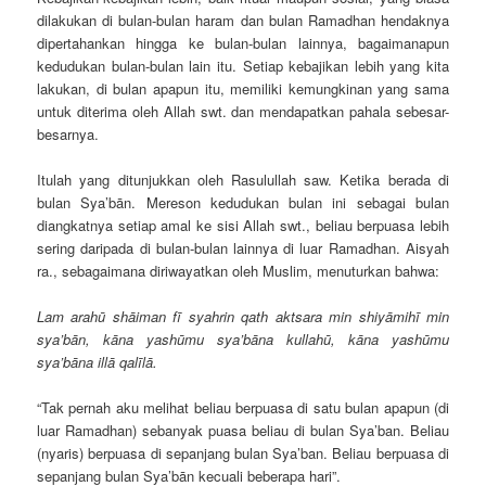
dilakukan di bulan-bulan haram dan bulan Ramadhan hendaknya
dipertahankan hingga ke bulan-bulan lainnya, bagaimanapun
kedudukan bulan-bulan lain itu. Setiap kebajikan lebih yang kita
lakukan, di bulan apapun itu, memiliki kemungkinan yang sama
untuk diterima oleh Allah swt. dan mendapatkan pahala sebesar-
besarnya.
Itulah yang ditunjukkan oleh Rasulullah saw. Ketika berada di
bulan Sya’bān. Mereson kedudukan bulan ini sebagai bulan
diangkatnya setiap amal ke sisi Allah swt., beliau berpuasa lebih
sering daripada di bulan-bulan lainnya di luar Ramadhan. Aisyah
ra., sebagaimana diriwayatkan oleh Muslim, menuturkan bahwa:
Lam arahū shāiman fī syahrin qath aktsara min shiyāmihī min
sya’bān, kāna yashūmu sya’bāna kullahū, kāna yashūmu
sya’bāna illā qalīlā.
“Tak pernah aku melihat beliau berpuasa di satu bulan apapun (di
luar Ramadhan) sebanyak puasa beliau di bulan Sya’ban. Beliau
(nyaris) berpuasa di sepanjang bulan Sya’ban. Beliau berpuasa di
sepanjang bulan Sya’bān kecuali beberapa hari”.