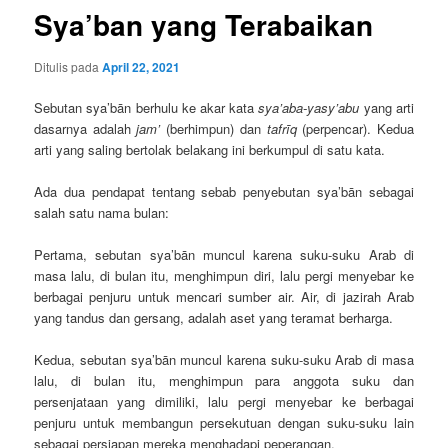
Sya’ban yang Terabaikan
Ditulis pada
April 22, 2021
Sebutan sya’bān berhulu ke akar kata
sya’aba-yasy’abu
yang arti
dasarnya adalah
jam’
(berhimpun) dan
tafrīq
(perpencar). Kedua
arti yang saling bertolak belakang ini berkumpul di satu kata.
Ada dua pendapat tentang sebab penyebutan sya’bān sebagai
salah satu nama bulan:
Pertama, sebutan sya’bān muncul karena suku-suku Arab di
masa lalu, di bulan itu, menghimpun diri, lalu pergi menyebar ke
berbagai penjuru untuk mencari sumber air. Air, di jazirah Arab
yang tandus dan gersang, adalah aset yang teramat berharga.
Kedua, sebutan sya’bān muncul karena suku-suku Arab di masa
lalu, di bulan itu, menghimpun para anggota suku dan
persenjataan yang dimiliki, lalu pergi menyebar ke berbagai
penjuru untuk membangun persekutuan dengan suku-suku lain
sebagai persiapan mereka menghadapi peperangan.