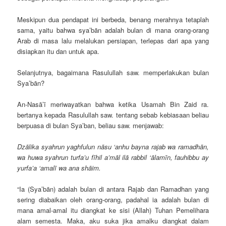
Meskipun dua pendapat ini berbeda, benang merahnya tetaplah
sama, yaitu bahwa sya’bān adalah bulan di mana orang-orang
Arab di masa lalu melalukan persiapan, terlepas dari apa yang
disiapkan itu dan untuk apa.
Selanjutnya, bagaimana Rasulullah saw. memperlakukan bulan
Sya’bān?
An-Nasā’ī meriwayatkan bahwa ketika Usamah Bin Zaid ra.
bertanya kepada Rasulullah saw. tentang sebab kebiasaan beliau
berpuasa di bulan Sya’ban, beliau saw. menjawab:
Dzālika syahrun yaghfulun nāsu ‘anhu bayna rajab wa ramadhān,
wa huwa syahrun turfa’u fīhil a’māl ilā rabbil ‘ālamīn, fauhibbu ay
yurfa’a ‘amalī wa ana shāim.
“Ia (Sya’bān) adalah bulan di antara Rajab dan Ramadhan yang
sering diabaikan oleh orang-orang, padahal ia adalah bulan di
mana amal-amal itu diangkat ke sisi (Allah) Tuhan Pemelihara
alam semesta. Maka, aku suka jika amalku diangkat dalam