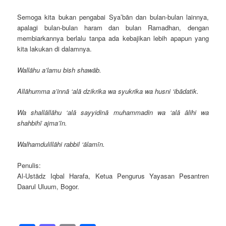
Semoga kita bukan pengabai Sya’bān dan bulan-bulan lainnya,
apalagi bulan-bulan haram dan bulan Ramadhan, dengan
membiarkannya berlalu tanpa ada kebajikan lebih apapun yang
kita lakukan di dalamnya.
Wallāhu a’lamu bish shawāb.
Allāhumma a’innā ‘alā dzikrika wa syukrika wa husni ‘ibādatik.
Wa shallāllāhu ‘alā sayyidinā muhammadin wa ‘alā ālihi wa
shahbihī ajma’īn.
Walhamdulillāhi rabbil ‘ālamīn.
Penulis:
Al-Ustādz Iqbal Harafa, Ketua Pengurus Yayasan Pesantren
Daarul Uluum, Bogor.