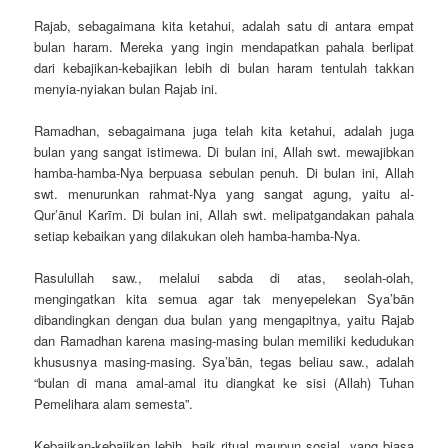
Rajab, sebagaimana kita ketahui, adalah satu di antara empat
bulan haram. Mereka yang ingin mendapatkan pahala berlipat
dari kebajikan-kebajikan lebih di bulan haram tentulah takkan
menyia-nyiakan bulan Rajab ini.
Ramadhan, sebagaimana juga telah kita ketahui, adalah juga
bulan yang sangat istimewa. Di bulan ini, Allah swt. mewajibkan
hamba-hamba-Nya berpuasa sebulan penuh. Di bulan ini, Allah
swt. menurunkan rahmat-Nya yang sangat agung, yaitu al-
Qur’ānul Karīm. Di bulan ini, Allah swt. melipatgandakan pahala
setiap kebaikan yang dilakukan oleh hamba-hamba-Nya.
Rasulullah saw., melalui sabda di atas, seolah-olah,
mengingatkan kita semua agar tak menyepelekan Sya’bān
dibandingkan dengan dua bulan yang mengapitnya, yaitu Rajab
dan Ramadhan karena masing-masing bulan memiliki kedudukan
khususnya masing-masing. Sya’bān, tegas beliau saw., adalah
“bulan di mana amal-amal itu diangkat ke sisi (Allah) Tuhan
Pemelihara alam semesta”.
Kebajikan-kebajikan lebih, baik ritual maupun sosial, yang biasa